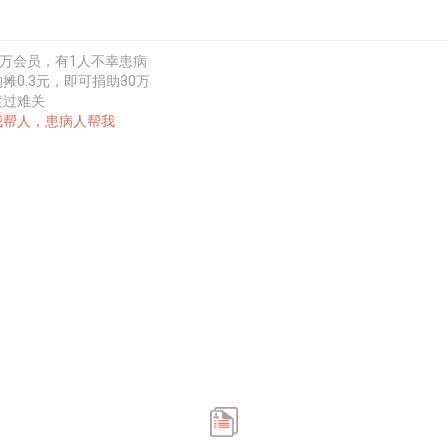
0万会员，有1人不幸患病
摊0.3元，即可捐助30万
渡过难关
我帮人，患病人帮我