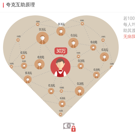
夸克互助原理
若10
每人均
助其
无病